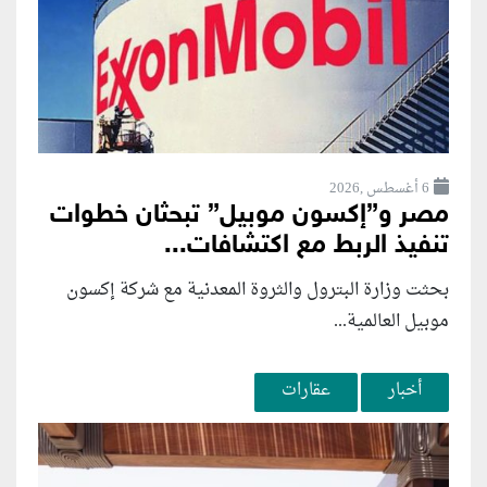
6 أغسطس ,2026
مصر و”إكسون موبيل” تبحثان خطوات
تنفيذ الربط مع اكتشافات...
بحثت وزارة البترول والثروة المعدنية مع شركة إكسون
موبيل العالمية...
أخبار
عقارات