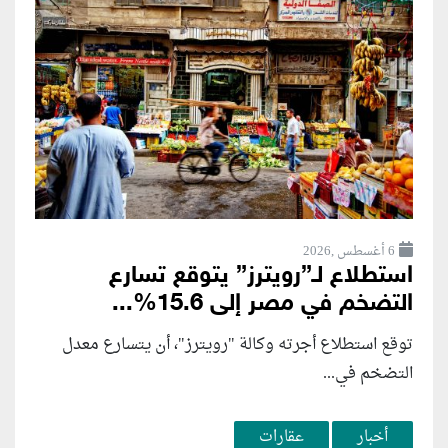
6 أغسطس ,2026
استطلاع لـ”رويترز” يتوقع تسارع
التضخم في مصر إلى 15.6%...
توقع استطلاع أجرته وكالة "رويترز"، أن يتسارع ‌معدل
التضخم في...
أخبار
عقارات