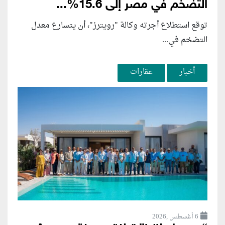
التضخم في مصر إلى 15.6%...
توقع استطلاع أجرته وكالة "رويترز"، أن يتسارع ‌معدل
التضخم في...
أخبار
عقارات
6 أغسطس ,2026