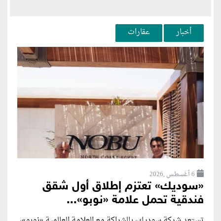
أخبار
عقارات
6 أغسطس ,2026
«سوديك» تعتزم إطلاق أول شقق
فندقية تحمل علامة «نوبو»...
تستعد شركة سوديك، بالشراكة مع العلامة العالمية «نوبو»،