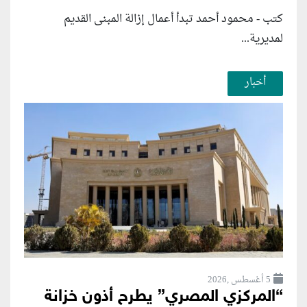
كتب - محمود أحمد تبدأ أعمال إزالة المبنى القديم
لمديرية...
أخبار
5 أغسطس ,2026
“المركزي المصري” يطرح أذون خزانة