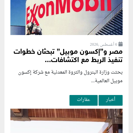
6 أغسطس ,2026
مصر و”إكسون موبيل” تبحثان خطوات
تنفيذ الربط مع اكتشافات...
بحثت وزارة البترول والثروة المعدنية مع شركة إكسون
موبيل العالمية...
أخبار
عقارات