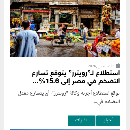
6 أغسطس ,2026
استطلاع لـ”رويترز” يتوقع تسارع
التضخم في مصر إلى 15.6%...
توقع استطلاع أجرته وكالة "رويترز"، أن يتسارع ‌معدل
التضخم في...
أخبار
عقارات