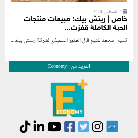
5 أغسطس ,2026
خاص | ريتش بيك: مبيعات منتجات
الحبة الكاملة قفزت...
كتب - محمد غنيم قال المدير التنفيذي لشركة ريتش بيك...
المزيد من +Economy