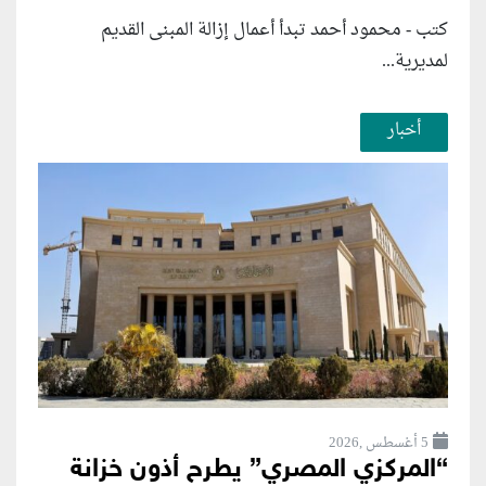
كتب - محمود أحمد تبدأ أعمال إزالة المبنى القديم
لمديرية...
أخبار
5 أغسطس ,2026
“المركزي المصري” يطرح أذون خزانة