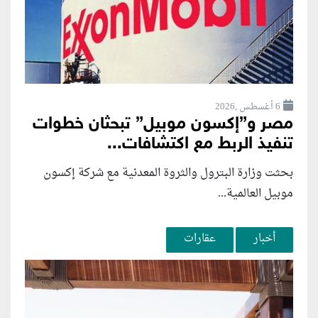
6 أغسطس ,2026
مصر و”إكسون موبيل” تبحثان خطوات
تنفيذ الربط مع اكتشافات...
بحثت وزارة البترول والثروة المعدنية مع شركة إكسون
موبيل العالمية...
أخبار
عقارات