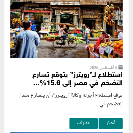
6 أغسطس ,2026
استطلاع لـ”رويترز” يتوقع تسارع
التضخم في مصر إلى 15.6%...
توقع استطلاع أجرته وكالة "رويترز"، أن يتسارع ‌معدل
التضخم في...
أخبار
عقارات