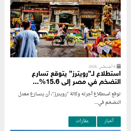
6 أغسطس ,2026
استطلاع لـ”رويترز” يتوقع تسارع
التضخم في مصر إلى 15.6%...
توقع استطلاع أجرته وكالة "رويترز"، أن يتسارع ‌معدل
التضخم في...
أخبار
عقارات