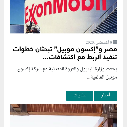
6 أغسطس ,2026
مصر و”إكسون موبيل” تبحثان خطوات
تنفيذ الربط مع اكتشافات...
بحثت وزارة البترول والثروة المعدنية مع شركة إكسون
موبيل العالمية...
أخبار
عقارات