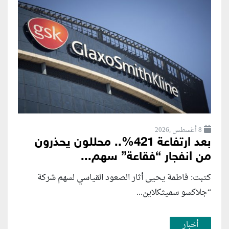
8 أغسطس ,2026
بعد ارتفاعة 421%.. محللون يحذرون
من انفجار “فقاعة” سهم...
كتبت: فاطمة يحيى أثار الصعود القياسي لسهم شركة
“جلاكسو سميثكلاين...
أخبار