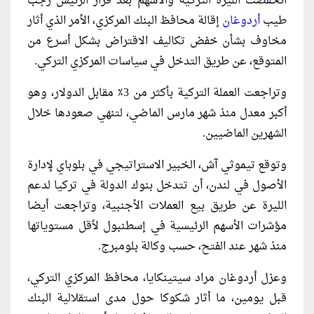
انخفضت الليرة التركية والأسهم بعد قرار الرئيس رجب
طيب
أردوغان
إقالة محافظ البنك المركزي، الأمر الذي أثار
مخاوف بشأن خفض تكاليف الاقتراض بشكل أسرع من
المتوقع، عن طريق التدخل في سياسات المركزي التركي.
وتراجعت العملة التركية بأكثر من 3٪ مقابل الدولار، وهو
أكبر معدل منذ شهر مارس الماضي، لتنهي صعودها خلال
الشهرين الماضيين.
وتوقع تيموثي آش، الخبير الاستراتيجي في بلوباي لإدارة
الأصول في لندن، أن تتدخل بنوك الدولة في تركيا لدعم
الليرة عن طريق بيع العملات الأجنبية، وتراجعت أيضا
مؤشرات الأسهم الرئيسية في إسطنبول لأقل مستوياتها
منذ شهر عند الفتح، حسب وكالة بلومبرج.
وعزل أردوغان مراد سيتينكايا، محافظ المركزي التركي،
قبل يومين، ما أثار شكوكا حول مدى استقلالية البنك