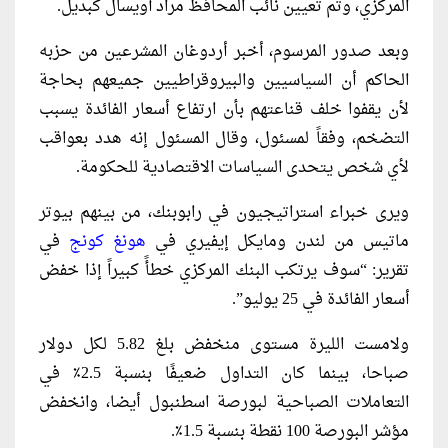
المركزي، وتم تعيين نائب المحافظ مراد أويسال كبديل.
وبعد صدور المرسوم، أخبر أردوغان المشرعين من حزبه
الحاكم أن السياسيين والبيروقراطيين جميعهم بحاجة
لأن يقفوا خلف قناعتهم بأن ارتفاع أسعار الفائدة يسبب
التضخم، وفقاً لمسئول، وقال المسئول إنه هدد بعواقب
لأي شخص يتحدى السياسات الاقتصادية للحكومة.
ويرى خبراء استراتيجيون في رابوبنك، من بينهم بيوتر
ماتيس من لندن ومايكل إيفيري في
هونغ كونج
في
تقرير: “سوف يرتكب البنك المركزي خطأً كبيراً إذا خفض
أسعار الفائدة في 25 يوليو”.
ولامست الليرة مستوى منخفض بلغ 5.82 لكل دولار
صباحا، بينما كان التداول ضعيفًا بنسبة 2.5٪ في
التعاملات الصباحية لبورصة اسطنبول أيضا، وانخفض
مؤشر البورصة 100 نقطة بنسبة 1.5٪.