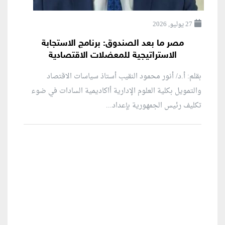
27 يوليو, 2026
مصر ما بعد الصندوق: برنامج الاستجابة
الاستراتيجية للمعضلات الاقتصادية
بقلم: أ.د/ أنور محمود النقيب أستاذ سياسات الاقتصاد
والتمويل بكلية العلوم الإدارية أاكاديمية السادات في ضوء
تكليف رئيس الجمهورية بإعداد...
منطقة إعلانية