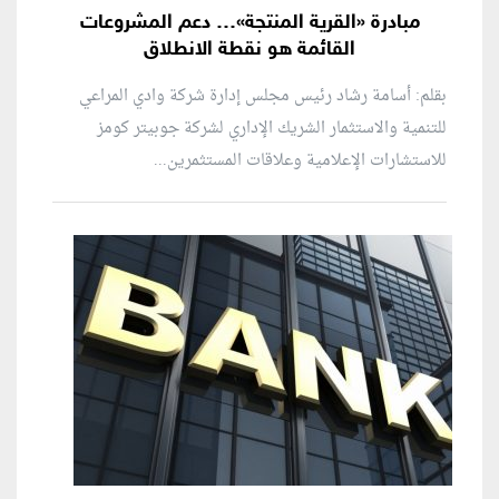
مبادرة «القرية المنتجة»… دعم المشروعات
القائمة هو نقطة الانطلاق
بقلم: أسامة رشاد رئيس مجلس إدارة شركة وادي المراعي
للتنمية والاستثمار الشريك الإداري لشركة جوبيتر كومز
للاستشارات الإعلامية وعلاقات المستثمرين...