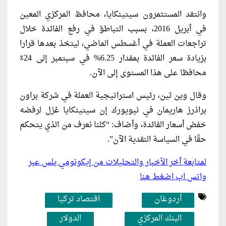
وانتقد المستثمرون سيتينكايا، محافظ المركزي المعين
في أبريل 2016، بسبب التباطؤ في رفع الفائدة خلال
تراجعات العملة في أغسطس الماضي، ليتخذ بعدها قرارا
بزيادة سعر الفائدة بمقدار 6.25% في سبتمبر إلى 24٪
محافظا على هذا المستوى إلى الآن.
وقال وين ثين، رئيس استراتيجية العملة في شركة براون
براذرز هاريمان في نيويورك إن سيتينكايا عُزل لرفضه
خفض أسعار الفائدة، وأضاف: “كلنا نعرف من الذي يتحكم
حقًا في السياسة النقدية الآن”.
لمتابعة أخر الأخبار والتحليلات من إيكونومي بلس عبر
واتس اب اضغط هنا
أردوغان
اقتصاد تركيا
البنك المركزي
الدولار