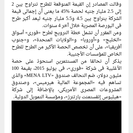
وقالت المصادر إن القيمة المتوقعة للطرح تتراوح بين 2
إلى 2.5 مليار جنيه لحصة %45 ما يعنى أن إجمالى قيمة
الشركة يتراوح بين 4.5 و5.5 مليار جنيه ليعد أكبر طرح
فى البورصة المصرية خلال آخر 4 سنوات.
ومن المقرر أن تشمل خطة الترويج لطرح «فورى» أسواق
«الخليج» و«أوروبا» و«الولايات المتحدة»، و«جنوب
أفريقيا»، على أن تخصص الحصة الأكبر من الطرح للطرح
الخاص للمؤسسات الأجنبية.
يذكر أن تحالفا من المستثمرين استحوذ على حصة
الأغلبية فى شركة «فورى»، فى يوليو 2015، بقيمة 100
مليون دولار، ضم التحالف صندوق «MENA LTV» والذى
تساهم فيه «المجموعة المالية هيرميس»، وصندوق
المشروعات المصرى الأمريكى، بالإضافة إلى شركة
«هيليوس إنفستمنت بارتنرز»، ومؤسسة التمويل الدولية.