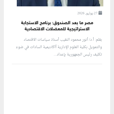
27 يوليو, 2026
مصر ما بعد الصندوق: برنامج الاستجابة
الاستراتيجية للمعضلات الاقتصادية
بقلم: أ.د/ أنور محمود النقيب أستاذ سياسات الاقتصاد
والتمويل بكلية العلوم الإدارية أاكاديمية السادات في ضوء
تكليف رئيس الجمهورية بإعداد...
منطقة إعلانية