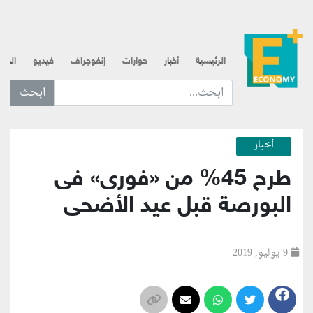
الرئيسية
أخبار
حوارات
إنفوجراف
فيديو
الذه
ابحث عن... :
أخبار
طرح 45% من «فورى» فى
البورصة قبل عيد الأضحى
9 يوليو, 2019