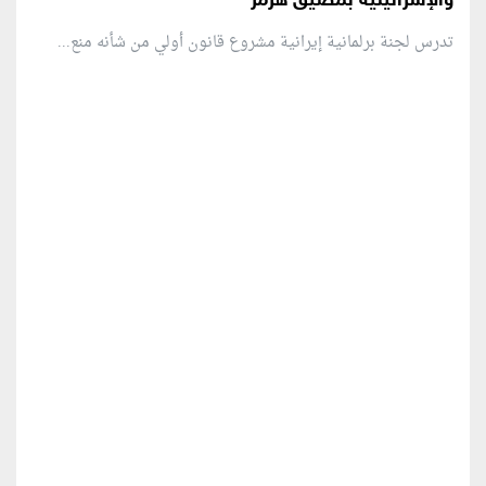
والإسرائيلية بمضيق هرمز
تدرس لجنة برلمانية إيرانية مشروع قانون ⁠أولي من شأنه منع...
منطقة إعلانية