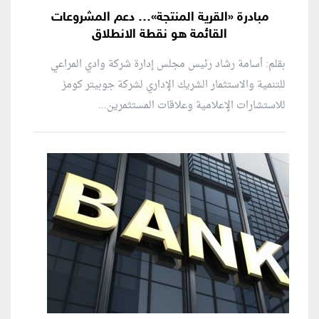
مبادرة «القرية المنتجة»… دعم المشروعات
القائمة هو نقطة الانطلاق
بقلم: أسامة رشاد رئيس مجلس إدارة شركة وادي المراعي
للتنمية والاستثمار الشريك الإداري لشركة جوبيتر كومز
للاستشارات الإعلامية وعلاقات المستثمرين...