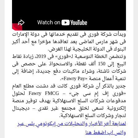
وبدأت شركة فورى فى تقديم خدماتها فى دولة الإمارات
فى شهر مارس الماضى بعد تعاقدها مؤخرا مع أحد أكبر
البنوك فى الدولة الخليجية لهذا الغرض.
وتتضمن الخطة التوسعية لـ«فورى» فى 2019، زيادة نقاط
البيع إلى 150 ألف نقطة، والاستحواذ على حصص فى
شركات ناشئة، وشراء ماكينات دفع جديدة، إضافة إلى
تنمية أعمال منصة «Fawry Pay».
جدير بالذكر أن شركة فورى كانت قد دشنت مطلع العام
«فورى إف إم سى جى» – Fawry FMCG لحلول
مدفوعات شركات السلع الاستهلاكية بهدف توفير منصة
إلكترونية تسعى لخلق مجتمع غير نقدى – ديجيتال
لتجار وشركات السلع الاستهلاكية.
لمتابعة أخر الأخبار والتحليلات من إيكونومي بلس عبر
واتس اب اضغط هنا