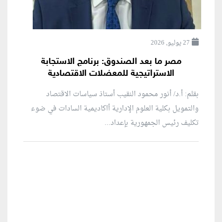
27 يوليو, 2026
مصر ما بعد الصندوق: برنامج الاستجابة
الاستراتيجية للمعضلات الاقتصادية
بقلم: أ.د/ أنور محمود النقيب أستاذ سياسات الاقتصاد
والتمويل بكلية العلوم الإدارية أاكاديمية السادات في ضوء
تكليف رئيس الجمهورية بإعداد...
منطقة إعلانية