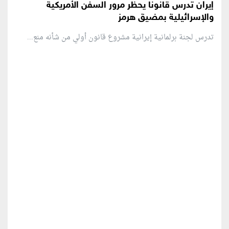
إيران تدرس قانوناً يحظر مرور السفن الأمريكية
والإسرائيلية بمضيق هرمز
تدرس لجنة برلمانية إيرانية مشروع قانون ⁠أولي من شأنه منع...
منطقة إعلانية