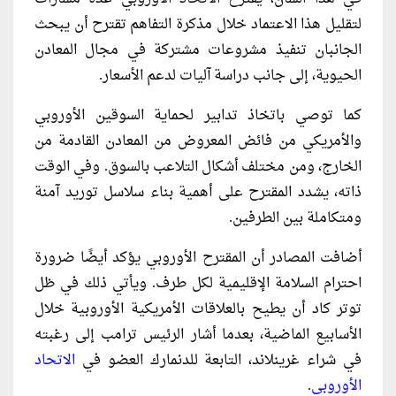
لتقليل هذا الاعتماد خلال مذكرة التفاهم تقترح أن يبحث
الجانبان تنفيذ مشروعات مشتركة في مجال المعادن
الحيوية، إلى جانب دراسة آليات لدعم الأسعار.
كما توصي باتخاذ تدابير لحماية السوقين الأوروبي
والأمريكي من فائض المعروض من المعادن القادمة من
الخارج، ومن مختلف أشكال التلاعب بالسوق. وفي الوقت
ذاته، يشدد المقترح على أهمية بناء سلاسل توريد آمنة
ومتكاملة بين الطرفين.
أضافت المصادر أن المقترح الأوروبي يؤكد أيضًا ضرورة
احترام السلامة الإقليمية لكل طرف. ويأتي ذلك في ظل
توتر كاد أن يطيح بالعلاقات الأمريكية الأوروبية خلال
الأسابيع الماضية، بعدما أشار الرئيس ترامب إلى رغبته
في شراء غرينلاند، التابعة للدنمارك العضو في
الاتحاد
الأوروبي
.