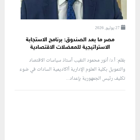
27 يوليو, 2026
مصر ما بعد الصندوق: برنامج الاستجابة
الاستراتيجية للمعضلات الاقتصادية
بقلم: أ.د/ أنور محمود النقيب أستاذ سياسات الاقتصاد
والتمويل بكلية العلوم الإدارية أاكاديمية السادات في ضوء
تكليف رئيس الجمهورية بإعداد...
منطقة إعلانية