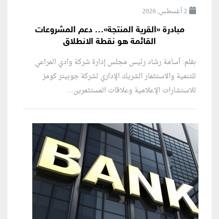
2 أغسطس, 2026
مبادرة «القرية المنتجة»… دعم المشروعات
القائمة هو نقطة الانطلاق
بقلم: أسامة رشاد رئيس مجلس إدارة شركة وادي المراعي
للتنمية والاستثمار الشريك الإداري لشركة جوبيتر كومز
للاستشارات الإعلامية وعلاقات المستثمرين...