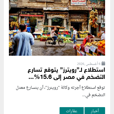
6 أغسطس ,2026
استطلاع لـ”رويترز” يتوقع تسارع
التضخم في مصر إلى 15.6%...
توقع استطلاع أجرته وكالة "رويترز"، أن يتسارع ‌معدل
التضخم في...
أخبار
عقارات