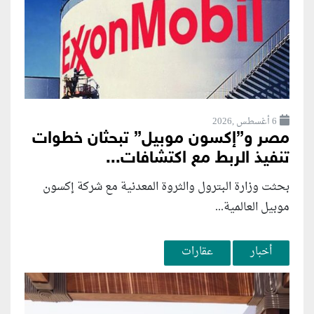
6 أغسطس ,2026
مصر و”إكسون موبيل” تبحثان خطوات
تنفيذ الربط مع اكتشافات...
بحثت وزارة البترول والثروة المعدنية مع شركة إكسون
موبيل العالمية...
أخبار
عقارات