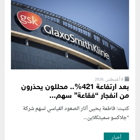
8 أغسطس ,2026
بعد ارتفاعة 421%.. محللون يحذرون
من انفجار “فقاعة” سهم...
كتبت: فاطمة يحيى أثار الصعود القياسي لسهم شركة
“جلاكسو سميثكلاين...
أخبار