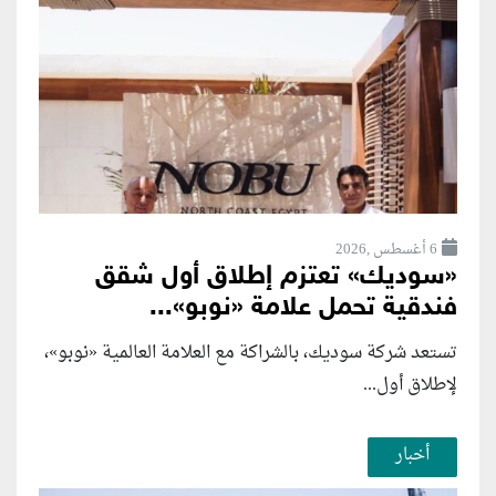
6 أغسطس ,2026
«سوديك» تعتزم إطلاق أول شقق
فندقية تحمل علامة «نوبو»...
تستعد شركة سوديك، بالشراكة مع العلامة العالمية «نوبو»،
لإطلاق أول...
أخبار