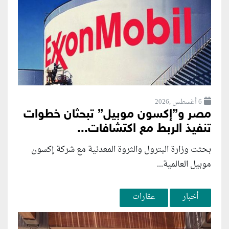
6 أغسطس ,2026
مصر و”إكسون موبيل” تبحثان خطوات
تنفيذ الربط مع اكتشافات...
بحثت وزارة البترول والثروة المعدنية مع شركة إكسون
موبيل العالمية...
أخبار
عقارات