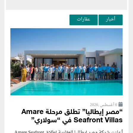
أخبار
عقارات
6 أغسطس ,2026
“مصر إيطاليا” تطلق مرحلة Amare
Seafront Villas في “سولاري”
أعلنت شركة مصر إيطاليا العقارية إطلاق Amare Seafront