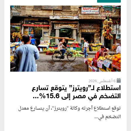
6 أغسطس ,2026
استطلاع لـ”رويترز” يتوقع تسارع
التضخم في مصر إلى 15.6%...
توقع استطلاع أجرته وكالة "رويترز"، أن يتسارع ‌معدل
التضخم في...