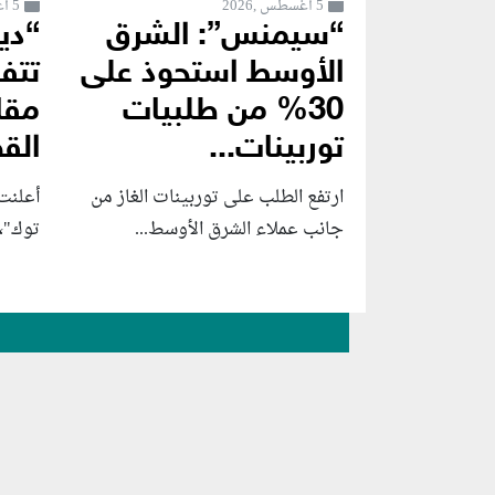
5 أغسطس ,2026
5 أغسطس ,2026
“سيمنس”: الشرق
“دي
الأوسط استحوذ على
تتف
30% من طلبيات
مقا
توربينات...
الق
ارتفع الطلب على توربينات الغاز من
أعلنت
جانب عملاء الشرق الأوسط...
توك"، 