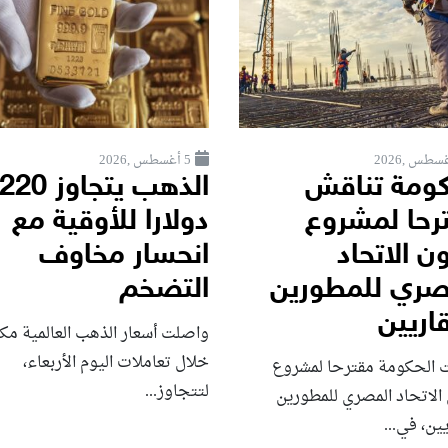
5 أغسطس ,2026
كومة تناقش
الذهب يتجاوز 
رحا لمشروع
دولارا للأوقية مع
ن الاتحاد
انحسار مخاوف
صري للمطورين
التضخم
اريين
واصلت أسعار الذهب العالمية مكا
خلال تعاملات اليوم الأربعاء،
 الحكومة مقترحا لمشروع
لتتجاوز...
الاتحاد المصري للمطورين
يين، في...