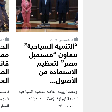
5 أغسطس ,2026
5 أغسطس ,2026
“التنمية السياحية”
الح
تتعاون “مستقبل
مقت
مصر” لتعظيم
قانو
الاستفادة من
الم
الأصول...
العق
وقعت الهيئة العامة للتنمية السياحية
ناقشت
التابعة لوزارة الإسكان والمرافق
قانون 
والمجتمعات...
العقار