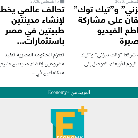
5 أغسطس ,2026
زني” و”تيك توك”
تحالف عالمي يخط
قان على مشاركة
لإنشاء مدينتين
طع الفيديو
طبيتين في مصر
صيرة
باستثمارات...
 شركتا "والت ديزني" و"تيك
تعتزم الحكومة المصرية تنفيذ
اليوم الأربعاء، التوصل إلى...
مشروعين لإنشاء مدينتين طبيتي
متكاملتين في...
المزيد من +Economy