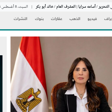
التحرير / أسامه سرايا | المشرف العام / خالد أبو بكر
|
السبت، 8 أغسطس 2026
راف
فيديو
الذهب
عقارات
بنوك
النشرات