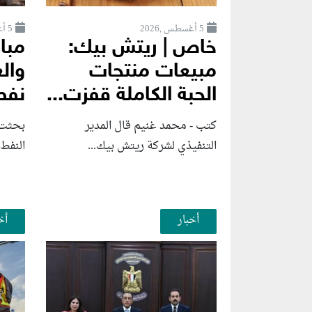
5 أغسطس ,2026
5 أغسطس ,2026
خاص | ريتش بيك:
مبا
مبيعات منتجات
وال
الحبة الكاملة قفزت...
نفط 
كتب - محمد غنيم قال المدير
بحثت 
التنفيذي لشركة ريتش بيك...
النفط 
أخبار
أخ