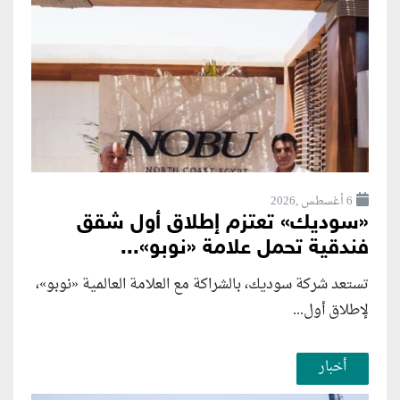
6 أغسطس ,2026
«سوديك» تعتزم إطلاق أول شقق
فندقية تحمل علامة «نوبو»...
تستعد شركة سوديك، بالشراكة مع العلامة العالمية «نوبو»،
لإطلاق أول...
أخبار