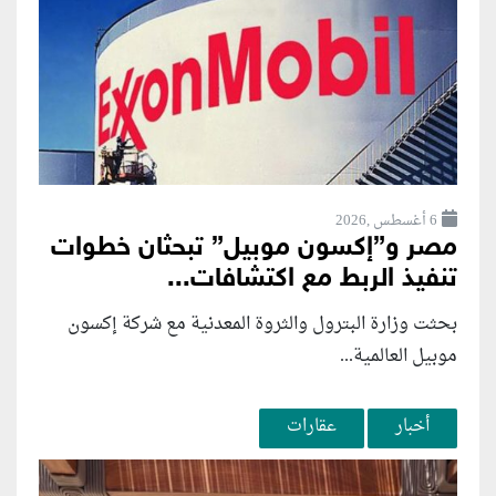
6 أغسطس ,2026
مصر و”إكسون موبيل” تبحثان خطوات
تنفيذ الربط مع اكتشافات...
بحثت وزارة البترول والثروة المعدنية مع شركة إكسون
موبيل العالمية...
أخبار
عقارات