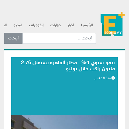
الرئيسية
أخبار
حوارات
إنفوجراف
فيديو
الذه
ابحث عن... :
باستث
تطلق المرحلة الأول
منذ 36 دقيقة