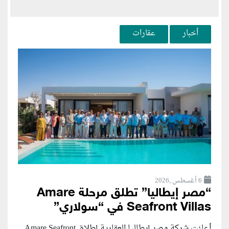
أخبار
عقارات
6 أغسطس ,2026
“مصر إيطاليا” تطلق مرحلة Amare
Seafront Villas في “سولاري”
أعلنت شركة مصر إيطاليا العقارية إطلاق Amare Seafront