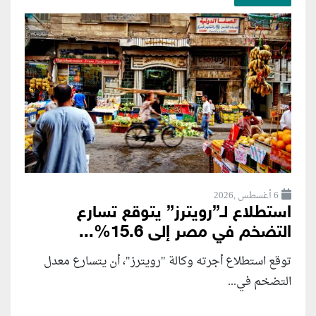
6 أغسطس ,2026
استطلاع لـ”رويترز” يتوقع تسارع
التضخم في مصر إلى 15.6%...
توقع استطلاع أجرته وكالة "رويترز"، أن يتسارع ‌معدل
التضخم في...