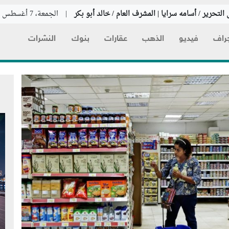
التحرير / أسامه سرايا | المشرف العام / خالد أبو بكر
|
الجمعة، 7 أغسطس 2026
راف
فيديو
الذهب
عقارات
بنوك
النشرات