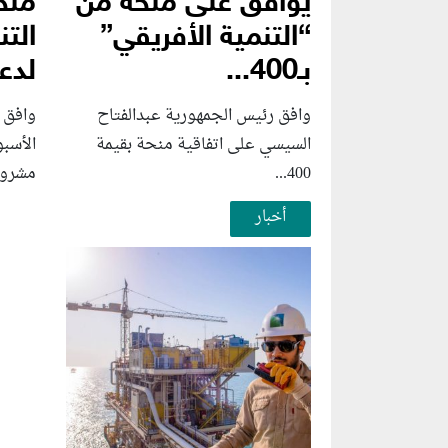
يوافق على منحة من
منح
“التنمية الأفريقي”
التن
بـ400...
لدعم
وافق رئيس الجمهورية عبدالفتاح
وافق 
السيسي على اتفاقية منحة بقيمة
الأسب
400...
مشروع
أخبار