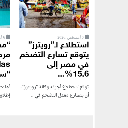
6 أغسطس ,2026
6 أغسطس ,2026
استطلاع لـ”رويترز”
“مص
يتوقع تسارع التضخم
في مصر إلى
15.6%...
“سو
توقع استطلاع أجرته وكالة "رويترز"،
أعلنت 
أن يتسارع ‌معدل التضخم في...
إطلاق Amare Seafront Villas، أ