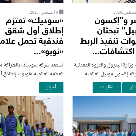
6 أغسطس ,2026
 و”إكسون
«سوديك» تعتزم
يل” تبحثان
إطلاق أول شقق
ات تنفيذ الربط
فندقية تحمل علام
اكتشافات...
«نوبو»...
زارة البترول والثروة المعدنية
تستعد شركة سوديك، بالشراكة م
ة إكسون موبيل العالمية...
العلامة العالمية «نوبو»، لإطلاق أو
بار
عقارات
أخبار