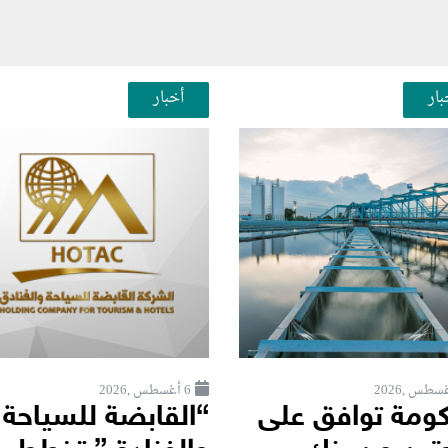
بار
أخبار
6 أغسطس ,2026
كومة توافق على
“القابضة للسياحة