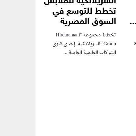
السريلانكية للملابس
تخطط للتوسع في
.
السوق المصرية
تخطط مجموعة "Hirdaramani
Group" السريلانكية، إحدى كبرى
الشركات العالمية العاملة...