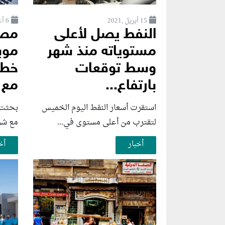
15 أبريل ,2021
6 أغسطس ,2026
النفط يصل لأعلى
مصر
مستوياته منذ شهر
موب
وسط توقعات
خطو
بارتفاع...
مع 
استقرت أسعار النفط اليوم الخميس
بحثت و
لتقترب من أعلى مستوى في...
مع شرك
أخبار
أخ