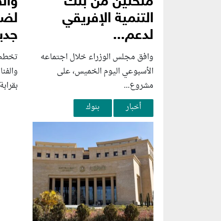
منحتين من بنك
وال
التنمية الإفريقي
لضخ
لدعم...
جديد
وافق مجلس الوزراء خلال اجتماعه
تخطط 
الأسبوعي اليوم الخميس، على
والفن
مشروع...
بقرابة 
أخبار
بنوك