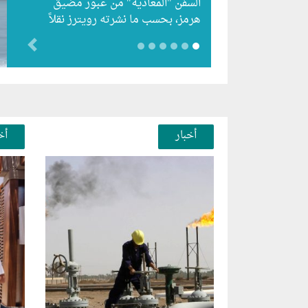
السفن "المعادية" من عبور مضيق
هرمز، بحسب ما نشرته رويترز نقلاً
عن أفادت وكالة أنباء…
evious
أخبار
أخ