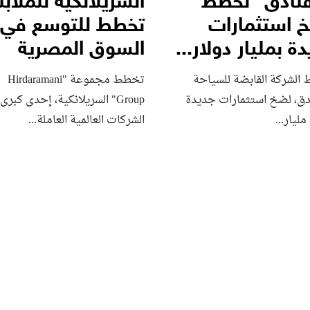
فنادق” تخطط
السريلانكية للملا
 استثمارات
تخطط للتوسع في
ة بمليار دولار...
السوق المصرية
الشركة القابضة للسياحة
تخطط مجموعة "Hirdaramani
ادق، لضخ استثمارات جديدة
Group" السريلانكية، إحدى كبرى
مليار...
الشركات العالمية العاملة...