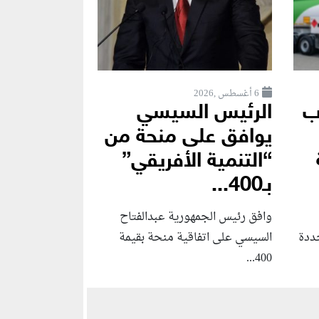
6 أغسطس ,2026
ب
الرئيس السيسي
يوافق على منحة من
“التنمية الأفريقي”
بـ400...
وافق رئيس الجمهورية عبدالفتاح
جددة
السيسي على اتفاقية منحة بقيمة
400...