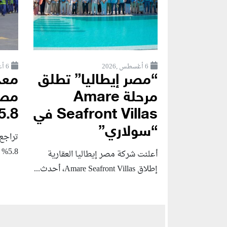
6 أغسطس ,2026
6 أغسطس ,2026
“مصر إيطاليا” تطلق
معد
مرحلة Amare
مصر
Seafront Villas في
5.8% خلال الربع..
“سولاري”
تراجع
5.8% خلال الربع الثاني...
أعلنت شركة مصر إيطاليا العقارية
إطلاق Amare Seafront Villas، أحدث...