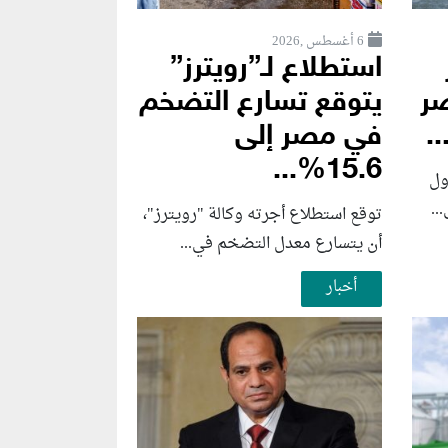
6 أغسطس ,2026
استطلاع لـ”رويترز”
صر
يتوقع تسارع التضخم
.
في مصر إلى
15.6%...
ول
توقع استطلاع أجرته وكالة "رويترز"،
أن يتسارع ‌معدل التضخم في...
أخبار