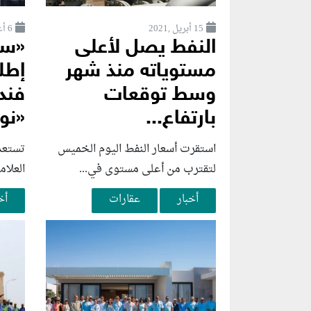
15 أبريل ,2021
6 أغسطس ,2026
النفط يصل لأعلى
«سو
مستوياته منذ شهر
إطل
وسط توقعات
فند
بارتفاع...
«نوب
استقرت أسعار النفط اليوم الخميس
تستعد
لتقترب من أعلى مستوى في...
العلام
أخبار
عقارات
أخ