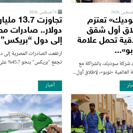
6 أغسطس ,2026
ديك» تعتزم
تجاوزت 13.7 مليار
اق أول شقق
دولار.. صادرات م
قية تحمل علامة
إلى دول “بريكس”..
و»...
ارتفعت الصادرات المصرية إلى د
تجمع "بريكس" بنحو 45.7% على...
 شركة سوديك، بالشراكة مع
ة العالمية «نوبو»، لإطلاق أول...
بار
أخبار