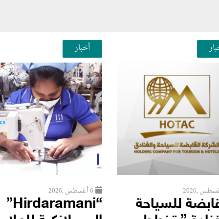
بار
أخبار
6 أغسطس ,2026
قابضة للسياحة
“Hirdaramani”