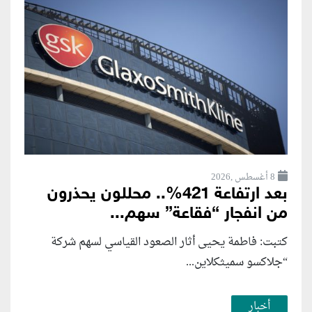
8 أغسطس ,2026
بعد ارتفاعة 421%.. محللون يحذرون
من انفجار “فقاعة” سهم...
كتبت: فاطمة يحيى أثار الصعود القياسي لسهم شركة
“جلاكسو سميثكلاين...
أخبار