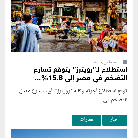
6 أغسطس ,2026
استطلاع لـ”رويترز” يتوقع تسارع
التضخم في مصر إلى 15.6%...
توقع استطلاع أجرته وكالة "رويترز"، أن يتسارع ‌معدل
التضخم في...
أخبار
عقارات