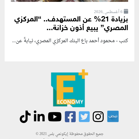
6 أغسطس ,2026
بزيادة 21% عن المستهدف.. “المركزي
المصري” يبيع أذون خزانة...
كتب - محمود أحمد باع البنك المركزي المصري، نيابةً عن...
جميع الحقوق محفوظة إيكونمي بلس 2021 ©