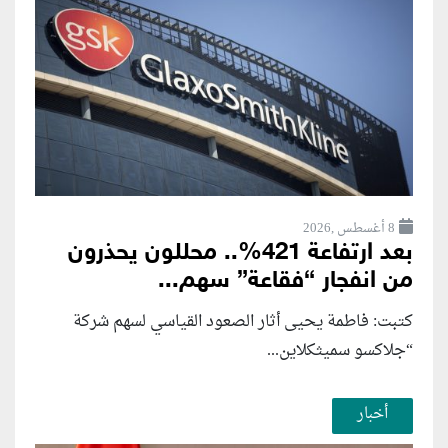
8 أغسطس ,2026
بعد ارتفاعة 421%.. محللون يحذرون
من انفجار “فقاعة” سهم...
كتبت: فاطمة يحيى أثار الصعود القياسي لسهم شركة
“جلاكسو سميثكلاين...
أخبار