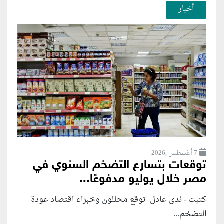
أخبار
7 أغسطس ,2026
توقعات بتسارع التضخم السنوي في
مصر خلال يوليو مدفوعًا...
كتبت - ندى عادل توقع محللون وخبراء اقتصاد عودة
التضخم...