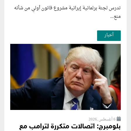
تدرس لجنة برلمانية إيرانية مشروع قانون ⁠أولي من شأنه
منع...
أخبار
6 أغسطس ,2026
بلومبرج: اتصالات متكررة لترامب مع