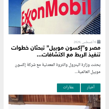
6 أغسطس ,2026
مصر و”إكسون موبيل” تبحثان خطوات
تنفيذ الربط مع اكتشافات...
بحثت وزارة البترول والثروة المعدنية مع شركة إكسون
موبيل العالمية...
أخبار
عقارات