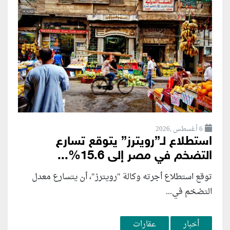
6 أغسطس ,2026
استطلاع لـ”رويترز” يتوقع تسارع
التضخم في مصر إلى 15.6%...
توقع استطلاع أجرته وكالة "رويترز"، أن يتسارع ‌معدل
التضخم في...
أخبار
عقارات