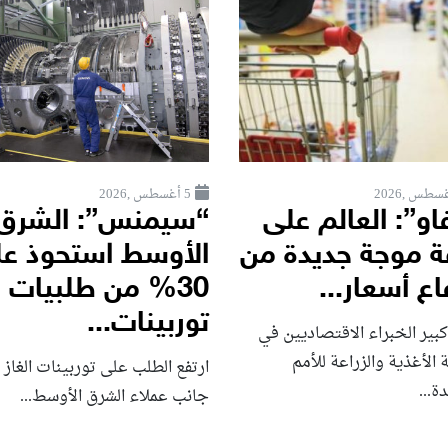
5 أغسطس ,2026
او”: العالم على
“سيمنس”: الشرق
ة موجة جديدة من
الأوسط استحوذ ع
اع أسعار...
30% من طلبيات
توربينات...
بير الخبراء الاقتصاديين في
الأغذية والزراعة للأمم
ارتفع الطلب على توربينات الغاز 
ة...
جانب عملاء الشرق الأوسط...