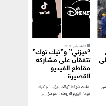
5 أغسطس ,2026
“ديزني” و”تيك توك”
لى
تتفقان على مشاركة
مقاطع الفيديو
القصيرة
من
أعلنت شركتا "والت ديزني" و"تيك
توك"، اليوم الأربعاء، التوصل إلى...