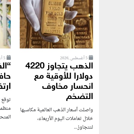
5 أغسطس ,2026
5 أغسطس ,2026
الذهب يتجاوز 4220
“الف
دولارا للأوقية مع
حاف
انحسار مخاوف
ارتف
التضخم
توقع ك
منظمة 
واصلت أسعار الذهب العالمية مكاسبها
المتحد
خلال تعاملات اليوم الأربعاء،
لتتجاوز...