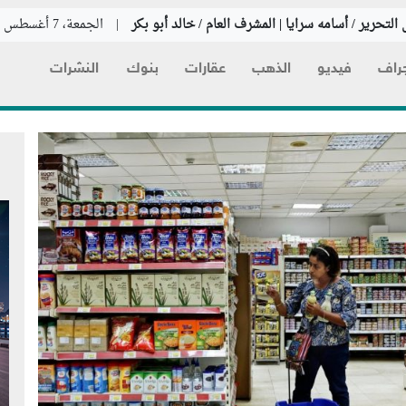
التحرير / أسامه سرايا | المشرف العام / خالد أبو بكر
|
الجمعة، 7 أغسطس 2026
راف
فيديو
الذهب
عقارات
بنوك
النشرات