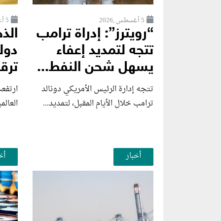
5 أغسطس ,2026
5 أغسطس ,2026
“رويترز”: إدراة ترامب
تتجه لتمديد إعفاء
دول
يسهل شحن النفط...
ترق
تتجه إدارة الرئيس الأمريكي دونالد
ارتفع
ترامب خلال الأيام المقبل، لتمديد...
العالم
أخبار
أخ