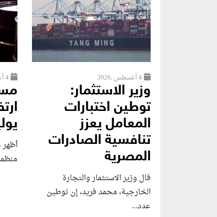
4 أغسطس ,2026
4 أغسطس ,2026
وزير الاستثمار:
مسح
توطين اختبارات
ارتف
المعامل يعزز
يولي
تنافسية الصادرات
أظهر 
المصرية
منظمة 
قال وزير الاستثمار والتجارة
الخارجية، محمد فريد، إن توطين
عدد...