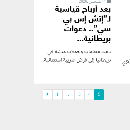
4 أغسطس ,2026
بعد أرباح قياسية
لـ”إتش إس بي
سي”.. دعوات
بريطانية...
دعت منظمات وحملات مدنية في
بريطانيا إلى فرض ضريبة استثنائية...
ركزي
1
…
3
4
5