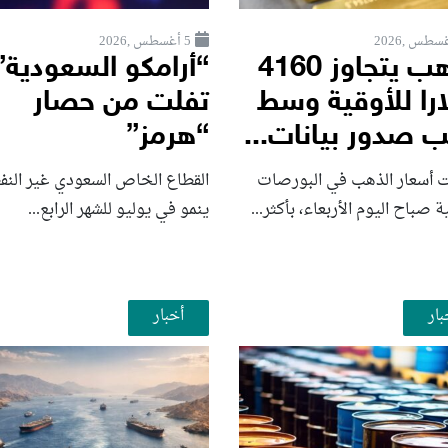
5 أغسطس ,2026
الذهب يتجاوز 4160
“أرامكو السعودية”
ارا للأوقية وسط
تفلت من حصار
ب صدور بيانات...
“هرمز”
ت أسعار الذهب في البورصات
القطاع الخاص السعودي غير الن
ية صباح اليوم الأربعاء، بأكثر...
ينمو في يوليو للشهر الرابع...
بار
أخبار