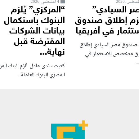
4 أغسطس ,2026
ر السيادي”
“المركزي” يُلزم
زم إطلاق صندوق
البنوك باستكمال
ستثمار في أفريقيا
بيانات الشركات
المقترضة قبل
 صندوق مصر السيادي إطلاق
نهاية...
 متخصص للاستثمار في
..
كتبت - ندى عادل ألزم البنك الم
المصري البنوك العاملة...