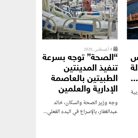
4 أغسطس ,2026
س
“الصحة” توجه بسرعة
لة
تنفيذ المدينتين
.
الطبيتين بالعاصمة
الإدارية والعلمين
بية
وجه وزير الصحة والسكان، خالد
عبدالغفار، بالإسراع في البدء الفعلي...