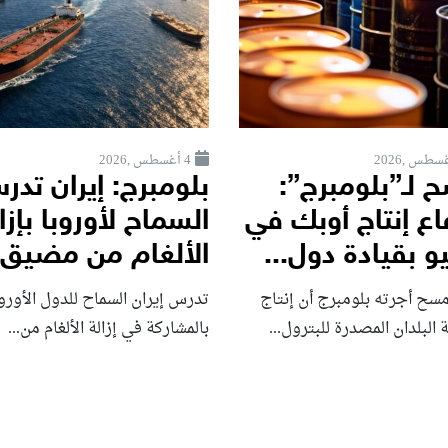
4 أغسطس ,2026
 لـ”بلومبرج”:
بلومبرج: إيران تدر
اع إنتاج أوبك في
السماح لأوروبا بإزا
و بقيادة دول...
الألغام من مضيق..
مسح أجرته بلومبرج أن إنتاج
تدرس إيران السماح للدول الأورو
البلدان المصدرة للبترول...
بالمشاركة في إزالة الألغام من...