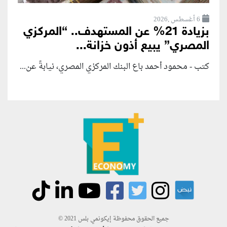
6 أغسطس ,2026
بزيادة 21% عن المستهدف.. “المركزي
المصري” يبيع أذون خزانة...
كتب - محمود أحمد باع البنك المركزي المصري، نيابةً عن...
جميع الحقوق محفوظة إيكونمي بلس 2021 ©