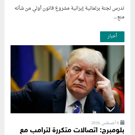
تدرس لجنة برلمانية إيرانية مشروع قانون ⁠أولي من شأنه
منع...
أخبار
6 أغسطس ,2026
بلومبرج: اتصالات متكررة لترامب مع