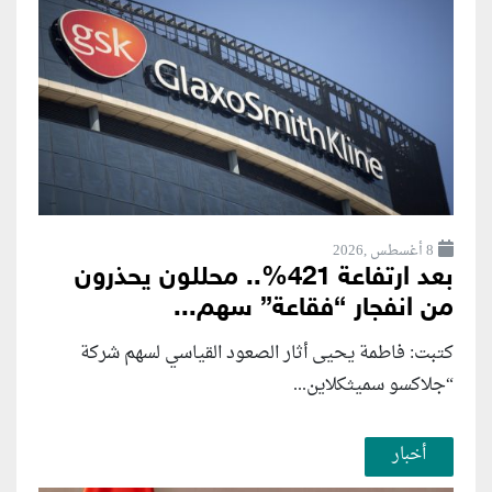
8 أغسطس ,2026
بعد ارتفاعة 421%.. محللون يحذرون
من انفجار “فقاعة” سهم...
كتبت: فاطمة يحيى أثار الصعود القياسي لسهم شركة
“جلاكسو سميثكلاين...
أخبار