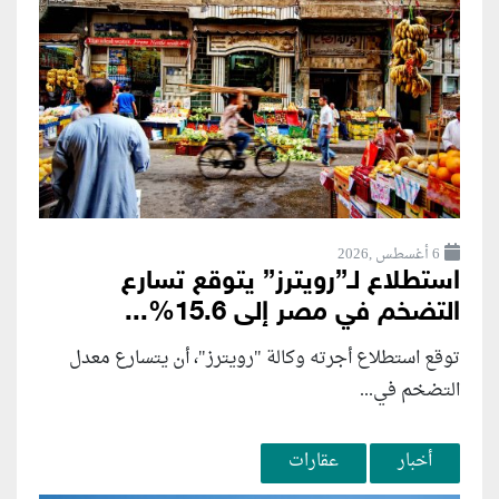
6 أغسطس ,2026
استطلاع لـ”رويترز” يتوقع تسارع
التضخم في مصر إلى 15.6%...
توقع استطلاع أجرته وكالة "رويترز"، أن يتسارع ‌معدل
التضخم في...
أخبار
عقارات