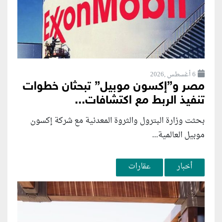
6 أغسطس ,2026
مصر و”إكسون موبيل” تبحثان خطوات
تنفيذ الربط مع اكتشافات...
بحثت وزارة البترول والثروة المعدنية مع شركة إكسون
موبيل العالمية...
أخبار
عقارات