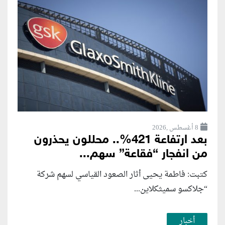
8 أغسطس ,2026
بعد ارتفاعة 421%.. محللون يحذرون
من انفجار “فقاعة” سهم...
كتبت: فاطمة يحيى أثار الصعود القياسي لسهم شركة
“جلاكسو سميثكلاين...
أخبار