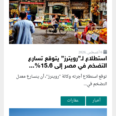
6 أغسطس ,2026
استطلاع لـ”رويترز” يتوقع تسارع
التضخم في مصر إلى 15.6%...
توقع استطلاع أجرته وكالة "رويترز"، أن يتسارع ‌معدل
التضخم في...
أخبار
عقارات