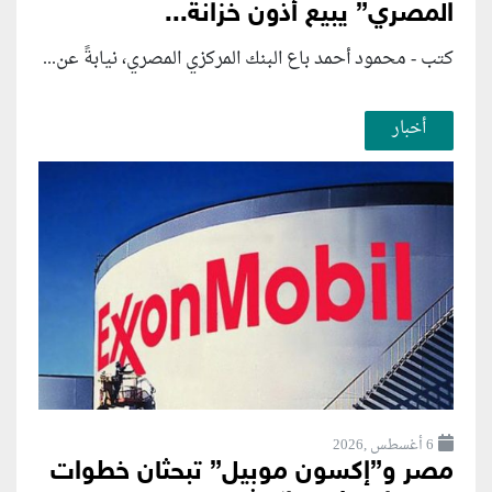
المصري” يبيع أذون خزانة...
كتب - محمود أحمد باع البنك المركزي المصري، نيابةً عن...
أخبار
6 أغسطس ,2026
مصر و”إكسون موبيل” تبحثان خطوات