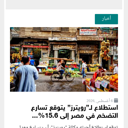
أخبار
6 أغسطس ,2026
استطلاع لـ”رويترز” يتوقع تسارع
التضخم في مصر إلى 15.6%...
توقع استطلاع أجرته وكالة "رويترز"، أن يتسارع ‌معدل