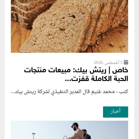
5 أغسطس ,2026
خاص | ريتش بيك: مبيعات منتجات
الحبة الكاملة قفزت...
كتب - محمد غنيم قال المدير التنفيذي لشركة ريتش بيك...
أخبار