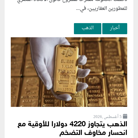
للمطورين العقاريين، في...
أخبار
الذهب
5 أغسطس ,2026
الذهب يتجاوز 4220 دولارا للأوقية مع
انحسار مخاوف التضخم