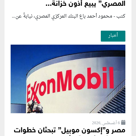
المصري” يبيع أذون خزانة...
كتب - محمود أحمد باع البنك المركزي المصري، نيابةً عن...
أخبار
6 أغسطس ,2026
مصر و”إكسون موبيل” تبحثان خطوات