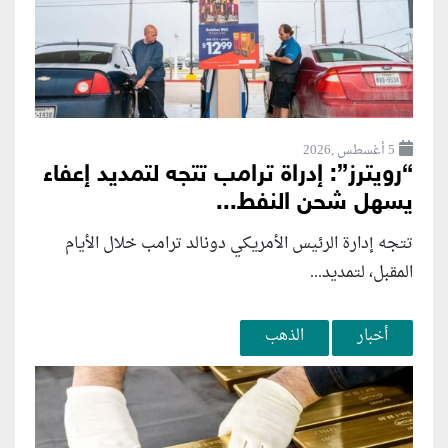
5 أغسطس ,2026
“رويترز”: إدراة ترامب تتجه لتمديد إعفاء
يسهل شحن النفط...
تتجه إدارة الرئيس الأمريكي دونالد ترامب خلال الأيام
المقبل، لتمديد...
أخبار
الذهب