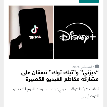
5 أغسطس ,2026
“ديزني” و”تيك توك” تتفقان على
مشاركة مقاطع الفيديو القصيرة
أعلنت شركتا "والت ديزني" و"تيك توك"، اليوم الأربعاء،
التوصل إلى...