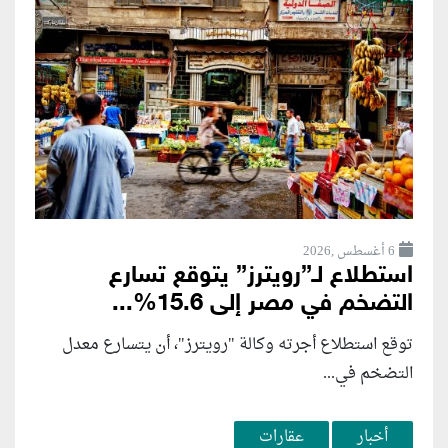
6 أغسطس ,2026
استطلاع لـ”رويترز” يتوقع تسارع
التضخم في مصر إلى 15.6%...
توقع استطلاع أجرته وكالة "رويترز"، أن يتسارع ‌معدل
التضخم في...
أخبار
عقارات