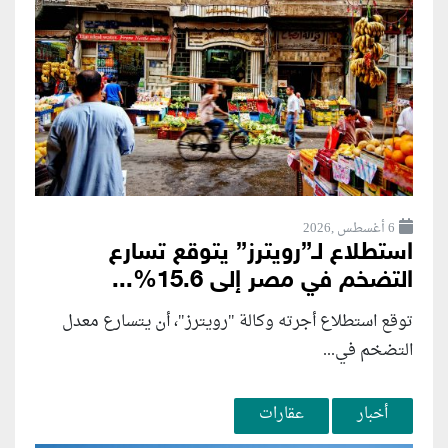
6 أغسطس ,2026
استطلاع لـ”رويترز” يتوقع تسارع
التضخم في مصر إلى 15.6%...
توقع استطلاع أجرته وكالة "رويترز"، أن يتسارع ‌معدل
التضخم في...
أخبار
عقارات