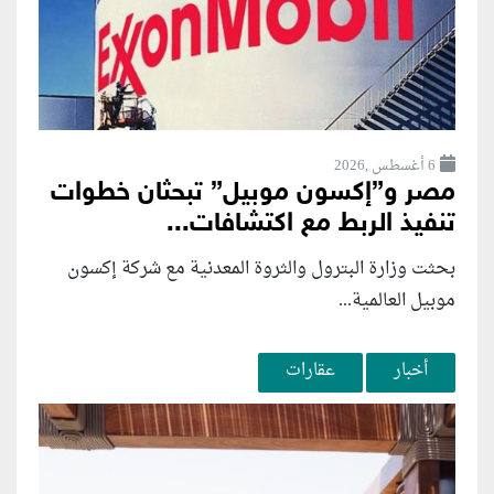
6 أغسطس ,2026
مصر و”إكسون موبيل” تبحثان خطوات
تنفيذ الربط مع اكتشافات...
بحثت وزارة البترول والثروة المعدنية مع شركة إكسون
موبيل العالمية...
أخبار
عقارات