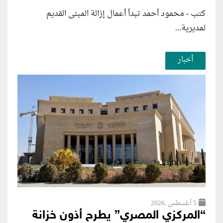
كتب - محمود أحمد تبدأ أعمال إزالة المبنى القديم
لمديرية...
أخبار
5 أغسطس ,2026
“المركزي المصري” يطرح أذون خزانة