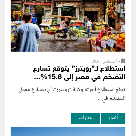
6 أغسطس ,2026
استطلاع لـ”رويترز” يتوقع تسارع
التضخم في مصر إلى 15.6%...
توقع استطلاع أجرته وكالة "رويترز"، أن يتسارع ‌معدل
التضخم في...
أخبار
عقارات