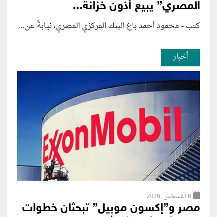
المصري” يبيع أذون خزانة...
كتب - محمود أحمد باع البنك المركزي المصري، نيابةً عن...
أخبار
6 أغسطس ,2026
مصر و”إكسون موبيل” تبحثان خطوات