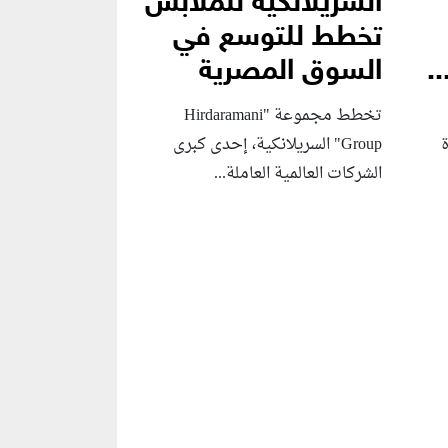
السريلانكية للملابس
تخطط للتوسع في
.
السوق المصرية
تخطط مجموعة "Hirdaramani
Group" السريلانكية، إحدى كبرى
الشركات العالمية العاملة...