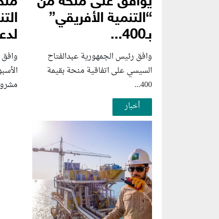
يوافق على منحة من
منح
“التنمية الأفريقي”
التن
بـ400...
لدعم
وافق رئيس الجمهورية عبدالفتاح
وافق 
السيسي على اتفاقية منحة بقيمة
الأسب
400...
مشروع
أخبار