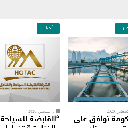
بار
أخبار
6 أغسطس ,2026
كومة توافق على
“القابضة للسياحة