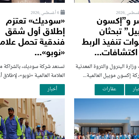
6 أغسطس ,2026
 و”إكسون
«سوديك» تعتزم
يل” تبحثان
إطلاق أول شقق
ات تنفيذ الربط
فندقية تحمل علام
اكتشافات...
«نوبو»...
زارة البترول والثروة المعدنية
تستعد شركة سوديك، بالشراكة م
ة إكسون موبيل العالمية...
العلامة العالمية «نوبو»، لإطلاق أو
بار
عقارات
أخبار