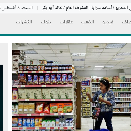
التحرير / أسامه سرايا | المشرف العام / خالد أبو بكر
|
السبت، 8 أغسطس 2026
راف
فيديو
الذهب
عقارات
بنوك
النشرات