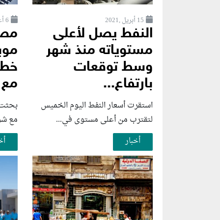
15 أبريل ,2021
6 أغسطس ,2026
النفط يصل لأعلى
مصر
مستوياته منذ شهر
موب
وسط توقعات
خطو
بارتفاع...
مع 
استقرت أسعار النفط اليوم الخميس
بحثت و
لتقترب من أعلى مستوى في...
مع شرك
أخبار
أخ