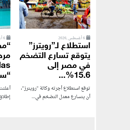
6 أغسطس ,2026
6 أغسطس ,2026
استطلاع لـ”رويترز”
“مص
يتوقع تسارع التضخم
في مصر إلى
15.6%...
“سو
توقع استطلاع أجرته وكالة "رويترز"،
أعلنت 
أن يتسارع ‌معدل التضخم في...
إطلاق Amare Seafront Villas، أ