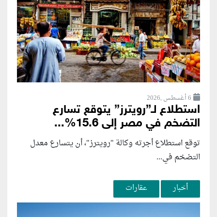
6 أغسطس ,2026
استطلاع لـ”رويترز” يتوقع تسارع
التضخم في مصر إلى 15.6%...
توقع استطلاع أجرته وكالة "رويترز"، أن يتسارع ‌معدل
التضخم في...
أخبار
عقارات