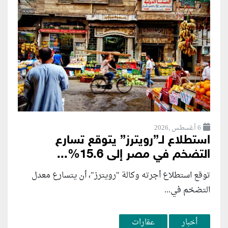
6 أغسطس ,2026
استطلاع لـ”رويترز” يتوقع تسارع
التضخم في مصر إلى 15.6%...
توقع استطلاع أجرته وكالة "رويترز"، أن يتسارع ‌معدل
التضخم في...
أخبار
عقارات