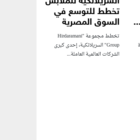
السريلانكية للملابس
تخطط للتوسع في
.
السوق المصرية
تخطط مجموعة "Hirdaramani
Group" السريلانكية، إحدى كبرى
الشركات العالمية العاملة...