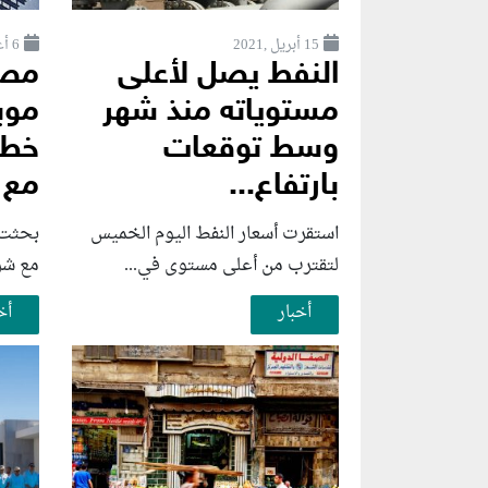
15 أبريل ,2021
6 أغسطس ,2026
النفط يصل لأعلى
مصر
مستوياته منذ شهر
موب
وسط توقعات
خطو
بارتفاع...
مع 
استقرت أسعار النفط اليوم الخميس
بحثت و
لتقترب من أعلى مستوى في...
مع شرك
أخبار
أخ