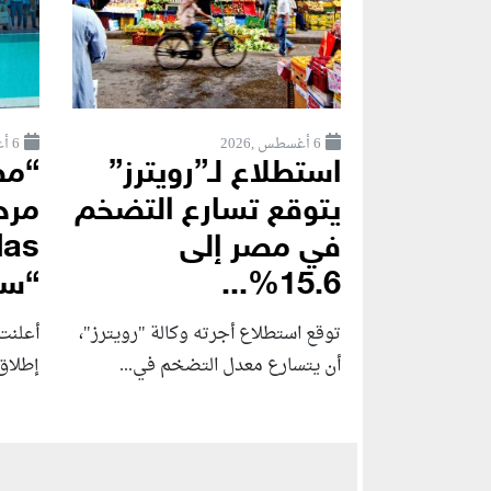
6 أغسطس ,2026
6 أغسطس ,2026
استطلاع لـ”رويترز”
“مص
يتوقع تسارع التضخم
في مصر إلى
15.6%...
“سو
توقع استطلاع أجرته وكالة "رويترز"،
أعلنت 
أن يتسارع ‌معدل التضخم في...
إطلاق Amare Seafront Villas، أ