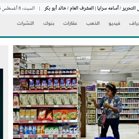
التحرير / أسامه سرايا | المشرف العام / خالد أبو بكر
|
السبت، 8 أغسطس 2026
راف
فيديو
الذهب
عقارات
بنوك
النشرات