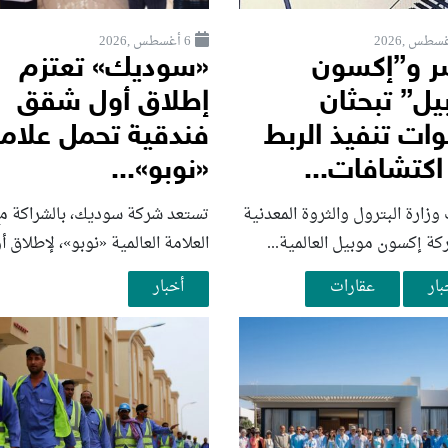
6 أغسطس ,2026
 و”إكسون
«سوديك» تعتزم
يل” تبحثان
إطلاق أول شقق
ات تنفيذ الربط
فندقية تحمل علام
اكتشافات...
«نوبو»...
زارة البترول والثروة المعدنية
تستعد شركة سوديك، بالشراكة م
ة إكسون موبيل العالمية...
العلامة العالمية «نوبو»، لإطلاق أو
بار
عقارات
أخبار