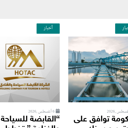
بار
أخبار
6 أغسطس ,2026
كومة توافق على
“القابضة للسياحة