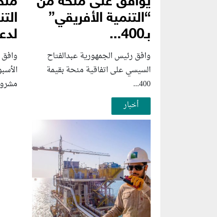
يوافق على منحة من
منح
“التنمية الأفريقي”
التن
بـ400...
لدعم
وافق رئيس الجمهورية عبدالفتاح
وافق 
السيسي على اتفاقية منحة بقيمة
الأسب
400...
مشروع
أخبار