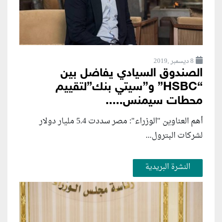
8 ديسمبر ,2019
الصندوق السيادي يفاضل بين
“HSBC” و”سيتي بنك”لتقييم
محطات سيمنس.....
أهم العناوين "الوزراء": مصر سددت 5.4 مليار دولار
لشركات البترول...
النشرة البريدية