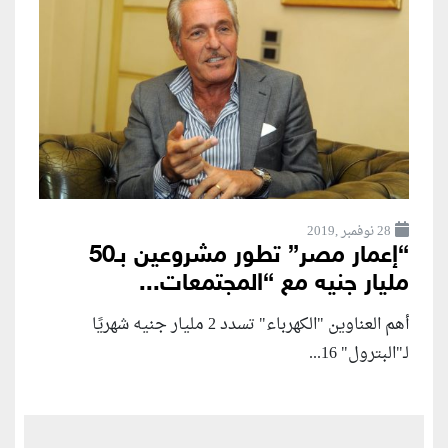
28 نوفمبر ,2019
“إعمار مصر” تطور مشروعين بـ50
مليار جنيه مع “المجتمعات...
أهم العناوين "الكهرباء" تسدد 2 مليار جنيه شهريًا
لـ"البترول" 16...