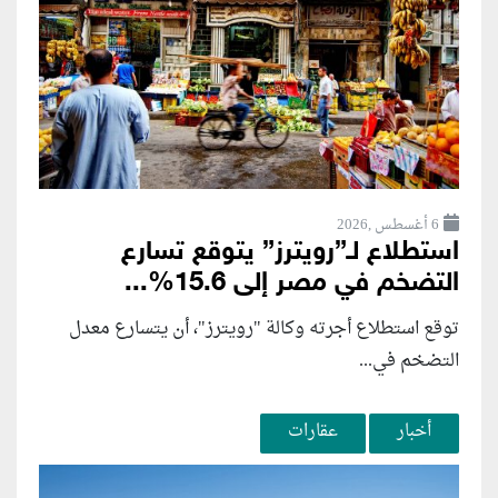
6 أغسطس ,2026
استطلاع لـ”رويترز” يتوقع تسارع
التضخم في مصر إلى 15.6%...
توقع استطلاع أجرته وكالة "رويترز"، أن يتسارع ‌معدل
التضخم في...
أخبار
عقارات