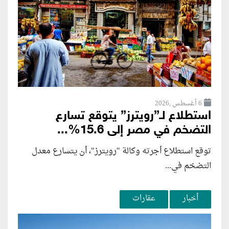
6 أغسطس ,2026
استطلاع لـ”رويترز” يتوقع تسارع
التضخم في مصر إلى 15.6%...
توقع استطلاع أجرته وكالة "رويترز"، أن يتسارع ‌معدل
التضخم في...
أخبار
عقارات