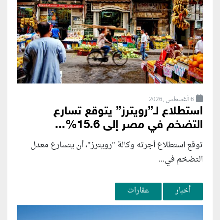
6 أغسطس ,2026
استطلاع لـ”رويترز” يتوقع تسارع
التضخم في مصر إلى 15.6%...
توقع استطلاع أجرته وكالة "رويترز"، أن يتسارع ‌معدل
التضخم في...
أخبار
عقارات