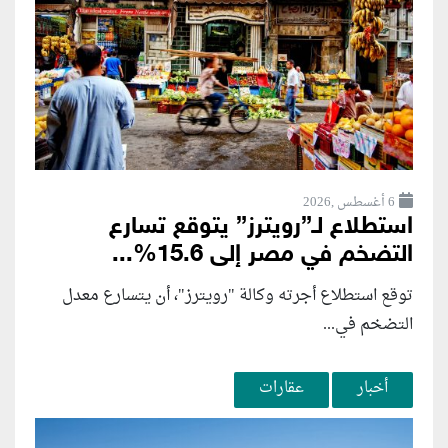
6 أغسطس ,2026
استطلاع لـ”رويترز” يتوقع تسارع
التضخم في مصر إلى 15.6%...
توقع استطلاع أجرته وكالة "رويترز"، أن يتسارع ‌معدل
التضخم في...
أخبار
عقارات