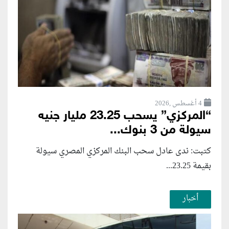
4 أغسطس ,2026
“المركزي” يسحب 23.25 مليار جنيه
سيولة من 3 بنوك...
كتبت: ندى عادل سحب البنك المركزي المصري سيولة
بقيمة 23.25...
أخبار